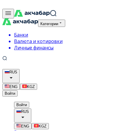
Категории
Банки
Валюта и котировки
Личные финансы
RUS
ENG
KGZ
Войти
Войти
RUS
ENG
KGZ