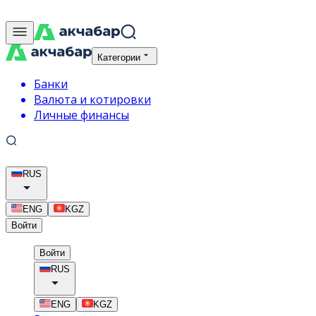
Категории
Банки
Валюта и котировки
Личные финансы
RUS
ENG
KGZ
Войти
Войти
RUS
ENG
KGZ