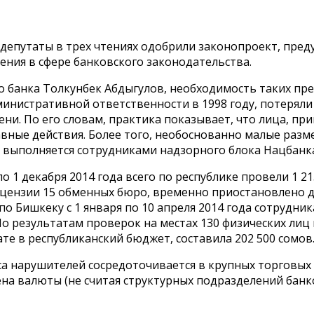
а" депутаты в трех чтениях одобрили законопроект, п
ия в сфере банковского законодательства.
о банка Толкунбек Абдыгулов, необходимость таких пр
министративной ответственности в 1998 году, потерял
и. По его словам, практика показывает, что лица, пр
вные действия. Более того, необоснованно малые раз
 выполняется сотрудниками надзорного блока Нацбанк
о 1 декабря 2014 года всего по республике провели 1 
ензии 15 обменных бюро, временно приостановлено де
по Бишкеку с 1 января по 10 апреля 2014 года сотрудн
о результатам проверок на местах 130 физических лиц
е в республиканский бюджет, составила 202 500 сомов
са нарушителей сосредоточивается в крупных торговых 
ена валюты (не считая структурных подразделений бан