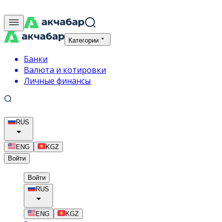
Категории
Банки
Валюта и котировки
Личные финансы
RUS
ENG
KGZ
Войти
Войти
RUS
ENG
KGZ