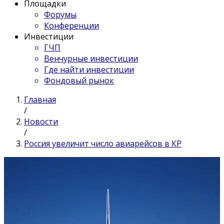
Площадки
Форумы
Конференции
Инвестиции
ГЧП
Венчурные инвестиции
Где найти инвестиции
Фондовый рынок
Главная
/
Новости
/
Россия увеличит число авиарейсов в КР