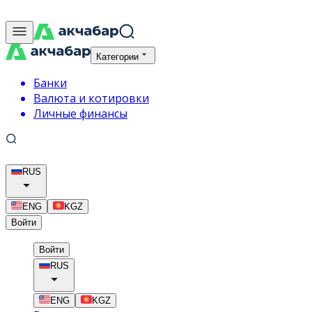
Категории
Банки
Валюта и котировки
Личные финансы
RUS
ENG
KGZ
Войти
Войти
RUS
ENG
KGZ