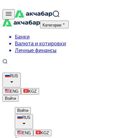
Категории
Банки
Валюта и котировки
Личные финансы
RUS
ENG
KGZ
Войти
Войти
RUS
ENG
KGZ