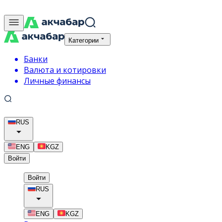
Категории
Банки
Валюта и котировки
Личные финансы
RUS
ENG
KGZ
Войти
Войти
RUS
ENG
KGZ