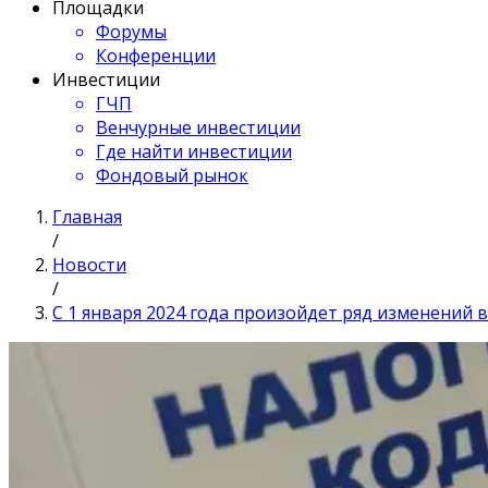
Площадки
Форумы
Конференции
Инвестиции
ГЧП
Венчурные инвестиции
Где найти инвестиции
Фондовый рынок
Главная
/
Новости
/
С 1 января 2024 года произойдет ряд изменений 