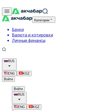
Категории
Банки
Валюта и котировки
Личные финансы
RUS
ENG
KGZ
Войти
Войти
RUS
ENG
KGZ