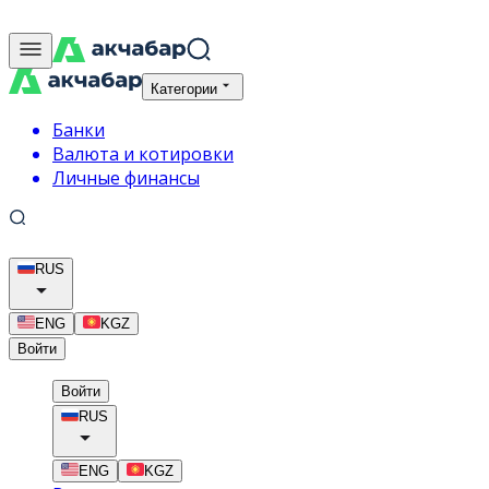
Категории
Банки
Валюта и котировки
Личные финансы
RUS
ENG
KGZ
Войти
Войти
RUS
ENG
KGZ