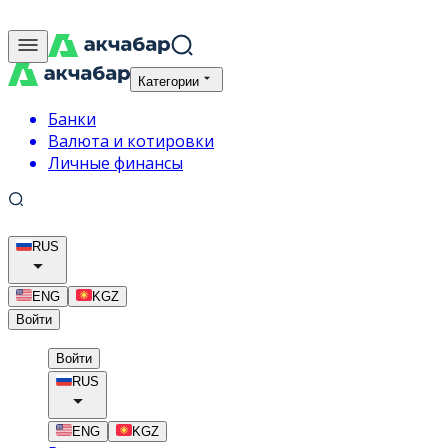
Категории
Банки
Валюта и котировки
Личные финансы
RUS
ENG
KGZ
Войти
Войти
RUS
ENG
KGZ