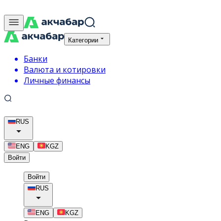
Категории
Банки
Валюта и котировки
Личные финансы
RUS
ENG
KGZ
Войти
Войти
RUS
ENG
KGZ