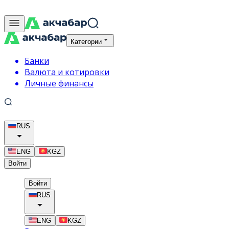
Категории
Банки
Валюта и котировки
Личные финансы
RUS
ENG
KGZ
Войти
Войти
RUS
ENG
KGZ