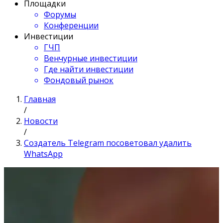
Площадки
Форумы
Конференции
Инвестиции
ГЧП
Венчурные инвестиции
Где найти инвестиции
Фондовый рынок
Главная
/
Новости
/
Создатель Telegram посоветовал удалить
WhatsApp