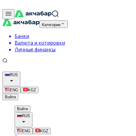
Категории
Банки
Валюта и котировки
Личные финансы
RUS
ENG
KGZ
Войти
Войти
RUS
ENG
KGZ