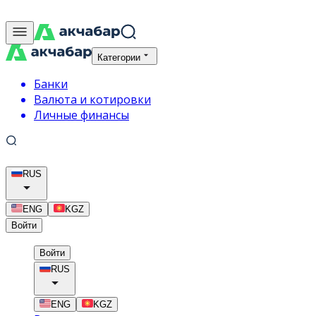
Категории
Банки
Валюта и котировки
Личные финансы
RUS
ENG
KGZ
Войти
Войти
RUS
ENG
KGZ