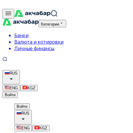
Категории
Банки
Валюта и котировки
Личные финансы
RUS
ENG
KGZ
Войти
Войти
RUS
ENG
KGZ