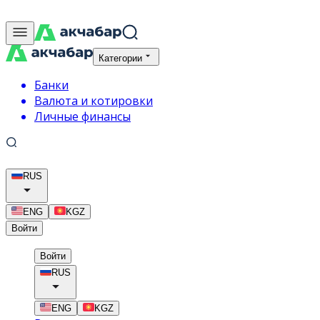
Категории
Банки
Валюта и котировки
Личные финансы
RUS
ENG
KGZ
Войти
Войти
RUS
ENG
KGZ