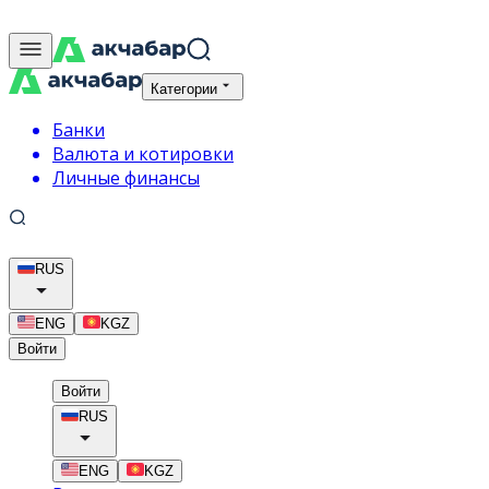
Категории
Банки
Валюта и котировки
Личные финансы
RUS
ENG
KGZ
Войти
Войти
RUS
ENG
KGZ