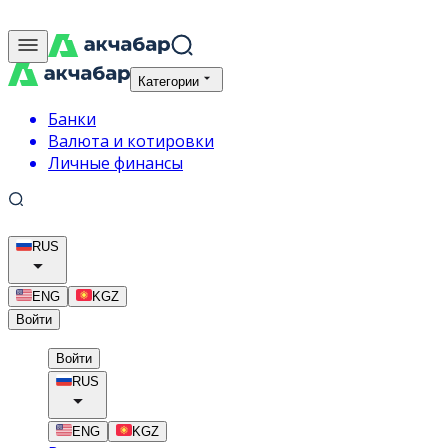
Категории
Банки
Валюта и котировки
Личные финансы
RUS
ENG
KGZ
Войти
Войти
RUS
ENG
KGZ