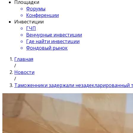
Площадки
Форумы
Конференции
Инвестиции
ГЧП
Венчурные инвестиции
Где найти инвестиции
Фондовый рынок
Главная
/
Новости
/
Таможенники задержали незадекларированный то