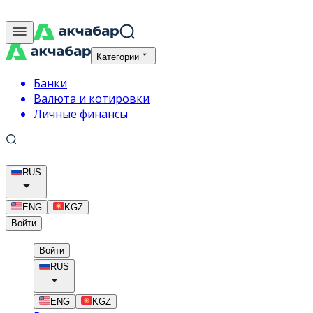
Категории
Банки
Валюта и котировки
Личные финансы
RUS
ENG
KGZ
Войти
Войти
RUS
ENG
KGZ