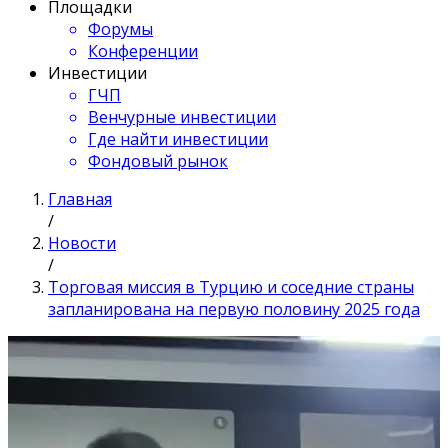
Площадки
Форумы
Конференции
Инвестиции
ГЧП
Венчурные инвестиции
Где найти инвестиции
Фондовый рынок
Главная
/
Новости
/
Торговая миссия в Турцию и соседние страны
запланирована на первую половину 2025 года