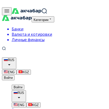
Категории
Банки
Валюта и котировки
Личные финансы
RUS
ENG
KGZ
Войти
Войти
RUS
ENG
KGZ