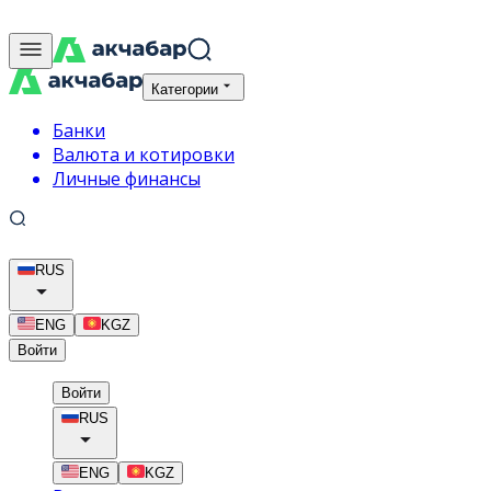
Категории
Банки
Валюта и котировки
Личные финансы
RUS
ENG
KGZ
Войти
Войти
RUS
ENG
KGZ