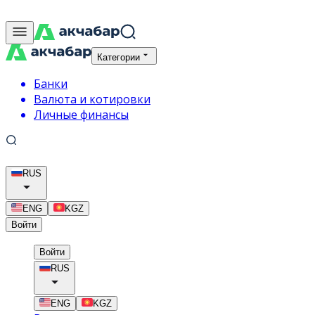
Категории
Банки
Валюта и котировки
Личные финансы
RUS
ENG
KGZ
Войти
Войти
RUS
ENG
KGZ