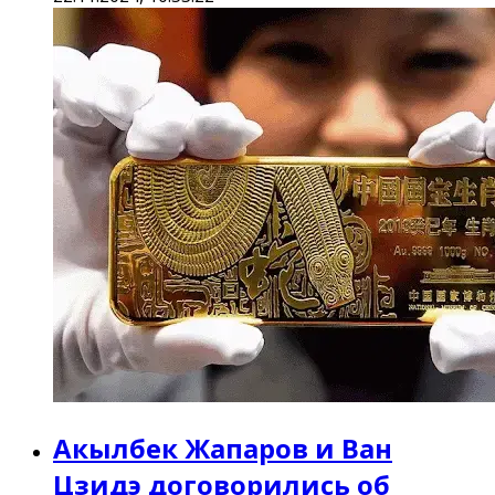
Акылбек Жапаров и Ван
Цзидэ договорились об