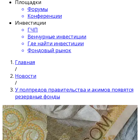
Площадки
Форумы
Конференции
Инвестиции
ГЧП
Венчурные инвестиции
Где найти инвестиции
Фондовый рынок
Главная
/
Новости
/
У полпредов правительства и акимов появятся
резервные фонды