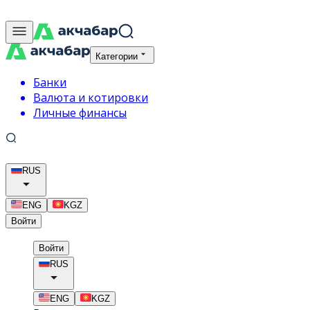
Категории
Банки
Валюта и котировки
Личные финансы
RUS
ENG
KGZ
Войти
Войти
RUS
ENG
KGZ