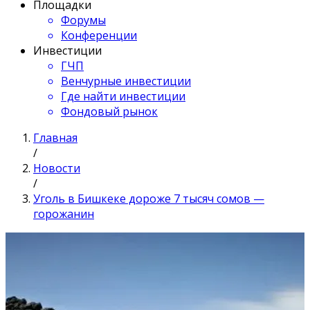
Площадки
Форумы
Конференции
Инвестиции
ГЧП
Венчурные инвестиции
Где найти инвестиции
Фондовый рынок
Главная
/
Новости
/
Уголь в Бишкеке дороже 7 тысяч сомов —
горожанин