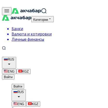
Категории
Банки
Валюта и котировки
Личные финансы
RUS
ENG
KGZ
Войти
Войти
RUS
ENG
KGZ