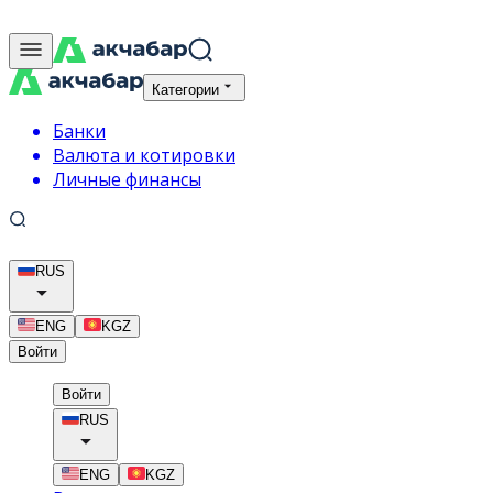
Категории
Банки
Валюта и котировки
Личные финансы
RUS
ENG
KGZ
Войти
Войти
RUS
ENG
KGZ