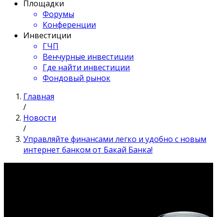
Площадки
Форумы
Конференции
Инвестиции
ГЧП
Венчурные инвестиции
Где найти инвестиции
Фондовый рынок
Главная
/
Новости
/
Управляйте финансами легко и удобно с новым
интернет банком от Бакай Банка!