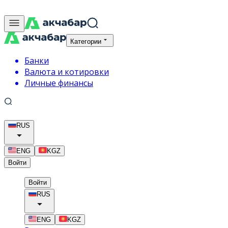
Категории
Банки
Валюта и котировки
Личные финансы
RUS
ENG
KGZ
Войти
Войти
RUS
ENG
KGZ