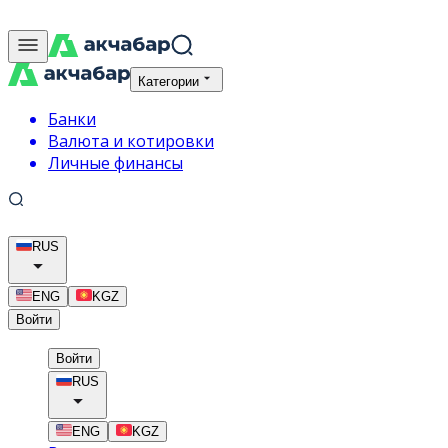
Категории
Банки
Валюта и котировки
Личные финансы
RUS
ENG
KGZ
Войти
Войти
RUS
ENG
KGZ