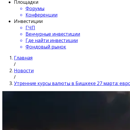
Площадки
Форумы
Конференции
Инвестиции
ГЧП
Венчурные инвестиции
Где найти инвестиции
Фондовый рынок
Главная
/
Новости
/
Утренние курсы валюты в Бишкеке 27 марта: евро