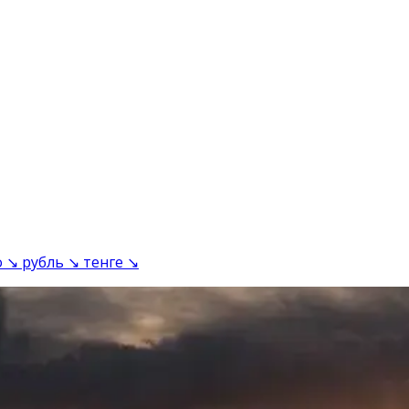
 ↘ рубль ↘ тенге ↘