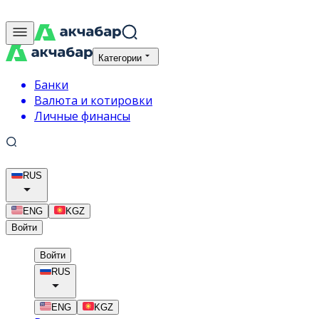
Категории
Банки
Валюта и котировки
Личные финансы
RUS
ENG
KGZ
Войти
Войти
RUS
ENG
KGZ