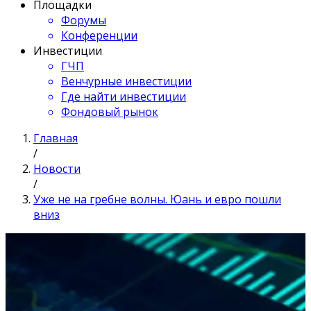
Площадки
Форумы
Конференции
Инвестиции
ГЧП
Венчурные инвестиции
Где найти инвестиции
Фондовый рынок
Главная
/
Новости
/
Уже не на гребне волны. Юань и евро пошли
вниз