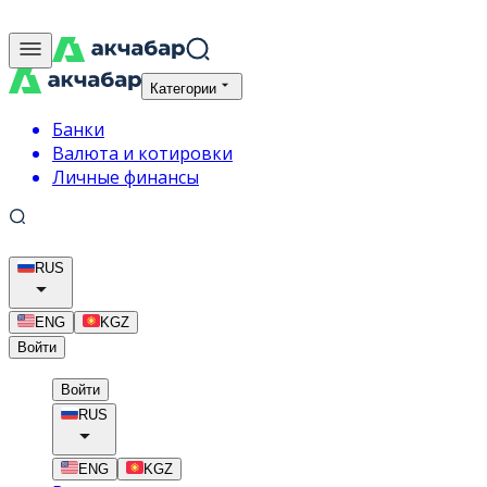
Категории
Банки
Валюта и котировки
Личные финансы
RUS
ENG
KGZ
Войти
Войти
RUS
ENG
KGZ