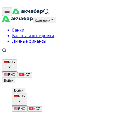
Категории
Банки
Валюта и котировки
Личные финансы
RUS
ENG
KGZ
Войти
Войти
RUS
ENG
KGZ