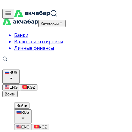
Категории
Банки
Валюта и котировки
Личные финансы
RUS
ENG
KGZ
Войти
Войти
RUS
ENG
KGZ