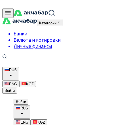
Категории
Банки
Валюта и котировки
Личные финансы
RUS
ENG
KGZ
Войти
Войти
RUS
ENG
KGZ