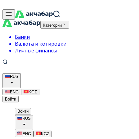
Категории
Банки
Валюта и котировки
Личные финансы
RUS
ENG
KGZ
Войти
Войти
RUS
ENG
KGZ