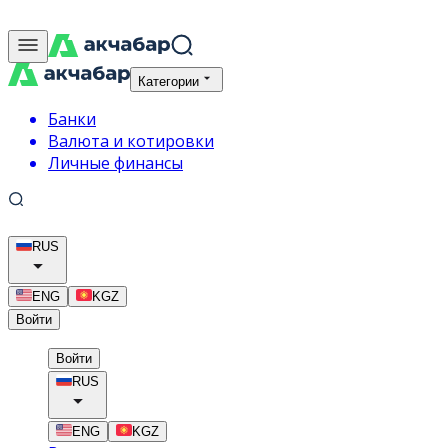
Категории
Банки
Валюта и котировки
Личные финансы
RUS
ENG
KGZ
Войти
Войти
RUS
ENG
KGZ