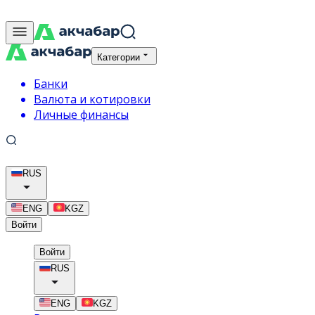
Категории
Банки
Валюта и котировки
Личные финансы
RUS
ENG
KGZ
Войти
Войти
RUS
ENG
KGZ