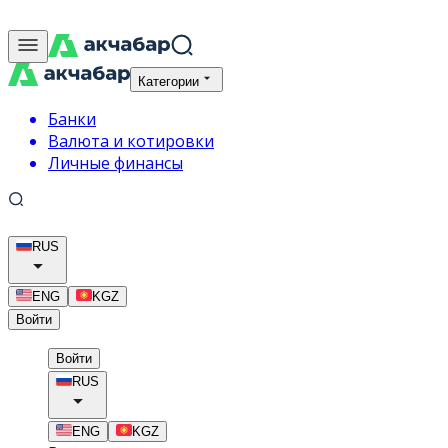
Категории
Банки
Валюта и котировки
Личные финансы
RUS
ENG
KGZ
Войти
Войти
RUS
ENG
KGZ