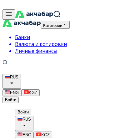
Категории
Банки
Валюта и котировки
Личные финансы
RUS
ENG
KGZ
Войти
Войти
RUS
ENG
KGZ