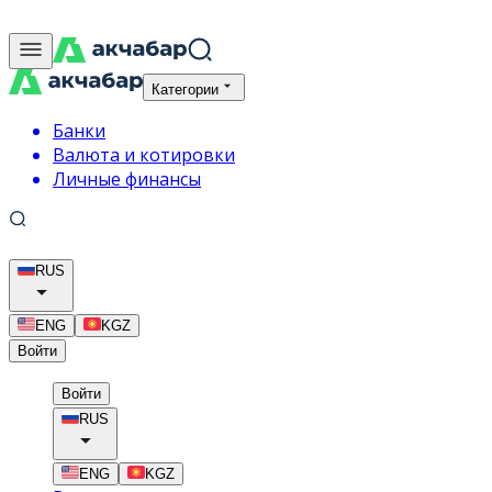
Категории
Банки
Валюта и котировки
Личные финансы
RUS
ENG
KGZ
Войти
Войти
RUS
ENG
KGZ