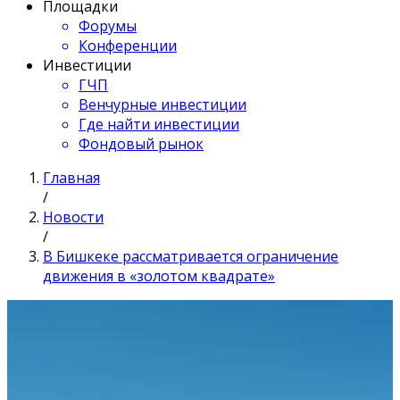
Площадки
Форумы
Конференции
Инвестиции
ГЧП
Венчурные инвестиции
Где найти инвестиции
Фондовый рынок
Главная
/
Новости
/
В Бишкеке рассматривается ограничение
движения в «золотом квадрате»