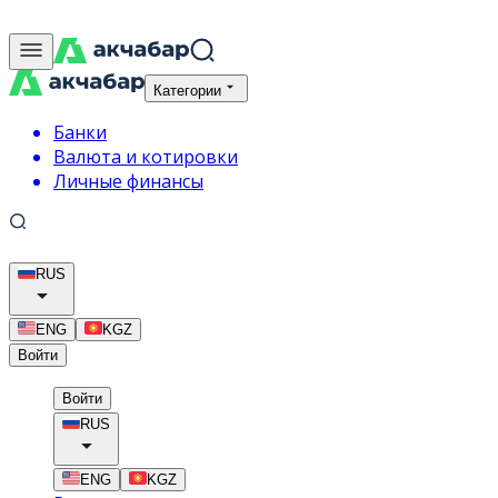
Категории
Банки
Валюта и котировки
Личные финансы
RUS
ENG
KGZ
Войти
Войти
RUS
ENG
KGZ