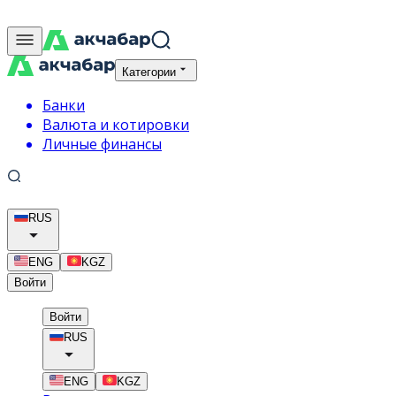
Категории
Банки
Валюта и котировки
Личные финансы
RUS
ENG
KGZ
Войти
Войти
RUS
ENG
KGZ