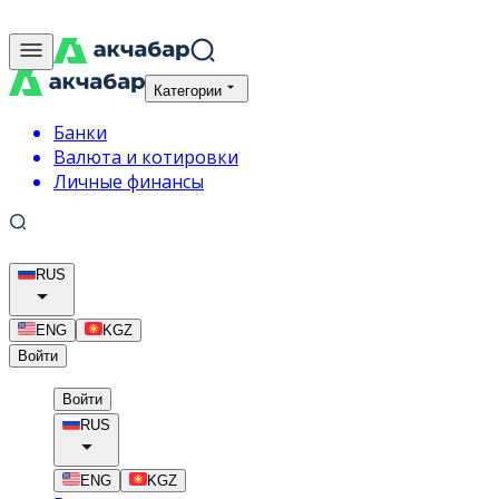
Категории
Банки
Валюта и котировки
Личные финансы
RUS
ENG
KGZ
Войти
Войти
RUS
ENG
KGZ