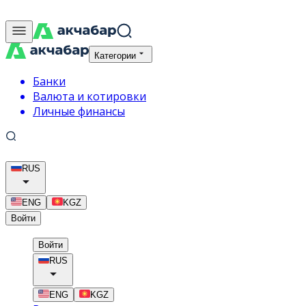
Категории
Банки
Валюта и котировки
Личные финансы
RUS
ENG
KGZ
Войти
Войти
RUS
ENG
KGZ