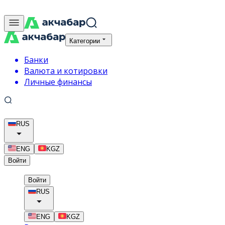
Категории
Банки
Валюта и котировки
Личные финансы
RUS
ENG
KGZ
Войти
Войти
RUS
ENG
KGZ