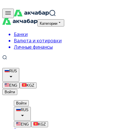
Категории
Банки
Валюта и котировки
Личные финансы
RUS
ENG
KGZ
Войти
Войти
RUS
ENG
KGZ