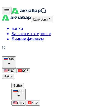
Категории
Банки
Валюта и котировки
Личные финансы
RUS
ENG
KGZ
Войти
Войти
RUS
ENG
KGZ