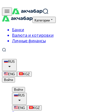
Категории
Банки
Валюта и котировки
Личные финансы
RUS
ENG
KGZ
Войти
Войти
RUS
ENG
KGZ