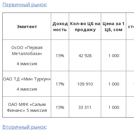
Первичный рынок
:
Доход
Кол-во ЦБ на
Цена за 1
Эмитент
ст
ность
продажу
ЦБ, сом
ОсОО «Первая
Металлобаза»
15%
42 928
1 000
4 эмиссия
ОАО ТД «Мин Туркун»
17%
109 910
1 000
4 эмиссия
ОАО МФК «Салым
15%
33 311
1 000
Финанс» 5 эмиссия
Вторичный рынок
: