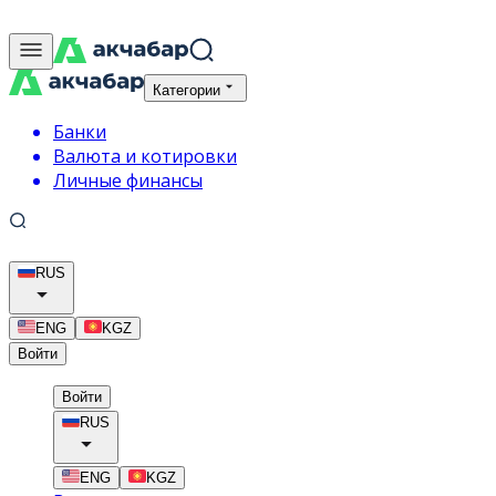
Категории
Банки
Валюта и котировки
Личные финансы
RUS
ENG
KGZ
Войти
Войти
RUS
ENG
KGZ