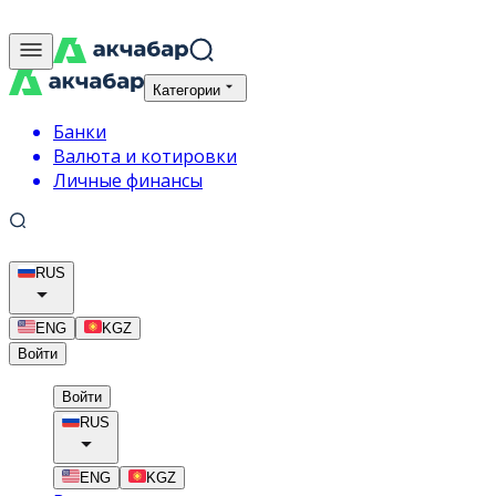
Категории
Банки
Валюта и котировки
Личные финансы
RUS
ENG
KGZ
Войти
Войти
RUS
ENG
KGZ