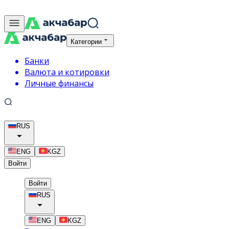
Категории
Банки
Валюта и котировки
Личные финансы
RUS
ENG
KGZ
Войти
Войти
RUS
ENG
KGZ