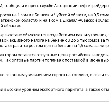
, сообщили в пресс-службе Ассоциации нефтетрейдеров
росла на 1 сом в г.Бишкек и Чуйской области, на 0,5 со
Баткенской областях и на 1 сом в Джалал-Абадской обла
й областях.
ыргызстане объясняется воздействием как внутренних,
к акцизного налога на бензин с 3 до 5 тыс сомов за тон
 отразится ростом цен на бензин на 1,5 сома за литр (
ктором остаются отпускные цены российских заводов
М. Так оптовые партии топлива с поставкой в июне выр
о сезонным увеличением спроса на топливо, в связи с 
язи высоким уровнем экспортного паритета, а также от