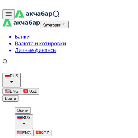
Категории
Банки
Валюта и котировки
Личные финансы
RUS
ENG
KGZ
Войти
Войти
RUS
ENG
KGZ