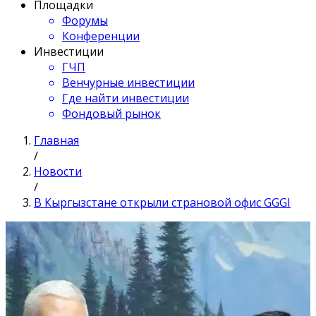
Площадки
Форумы
Конференции
Инвестиции
ГЧП
Венчурные инвестиции
Где найти инвестиции
Фондовый рынок
Главная
/
Новости
/
В Кыргызстане открыли страновой офис GGGI