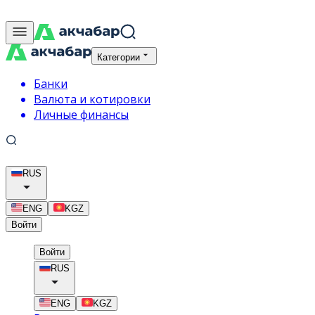
Категории
Банки
Валюта и котировки
Личные финансы
RUS
ENG
KGZ
Войти
Войти
RUS
ENG
KGZ