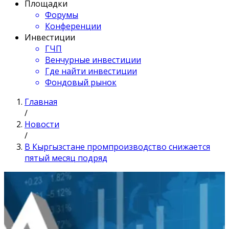
Площадки
Форумы
Конференции
Инвестиции
ГЧП
Венчурные инвестиции
Где найти инвестиции
Фондовый рынок
Главная
/
Новости
/
В Кыргызстане промпроизводство снижается
пятый месяц подряд